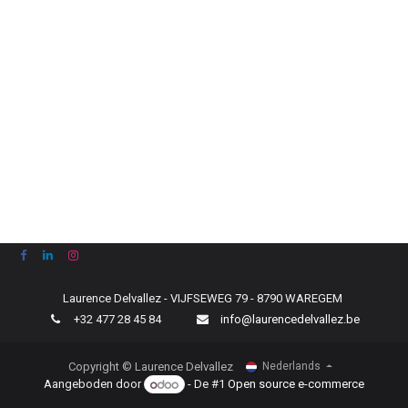
Laurence Delvallez - VIJFSEWEG 79 - 8790 WAREGEM
+
32 477 28 45 84
info@laurencedelvallez.be
Copyright © Laurence Delvallez
Nederlands
Aangeboden door
- De #1
Open source e-commerce